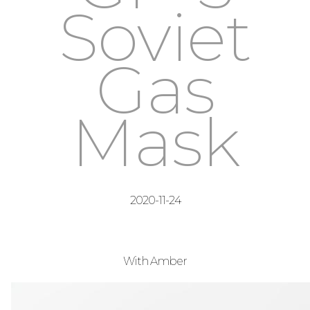
Soviet
Gas
Mask
2020-11-24
With Amber