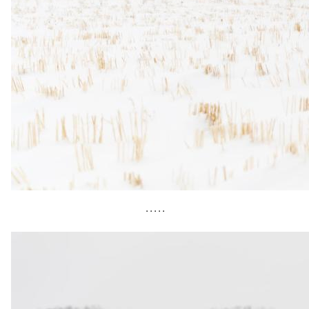
• • • • •