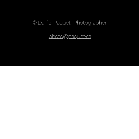
© Daniel Paquet • Photographer
photo@paquet•ca