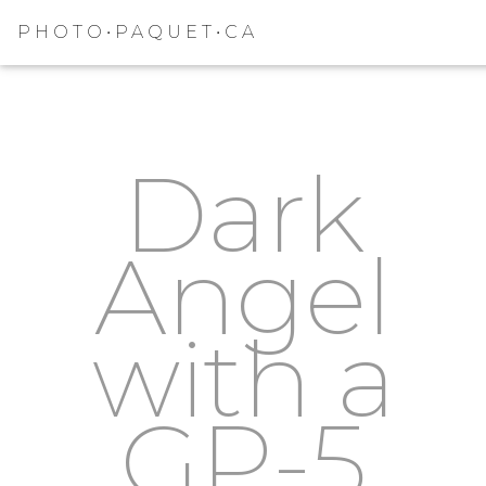
PHOTO•PAQUET•CA
Dark
Angel
with a
GP-5