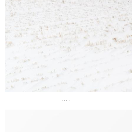
• • • • •