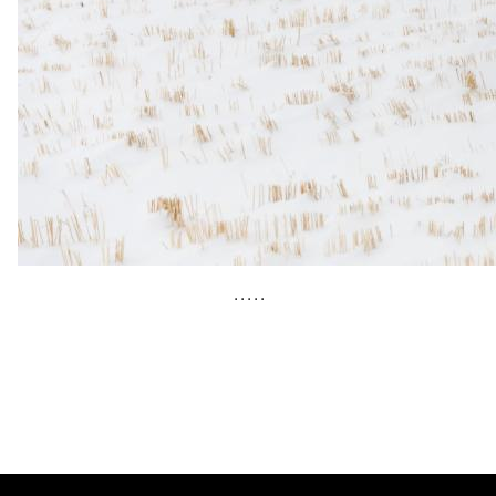
• • • • •