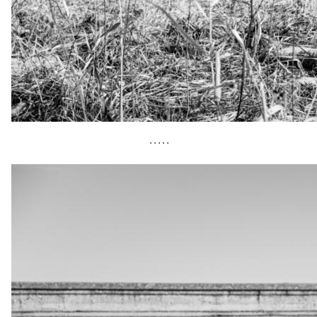
• • • • •