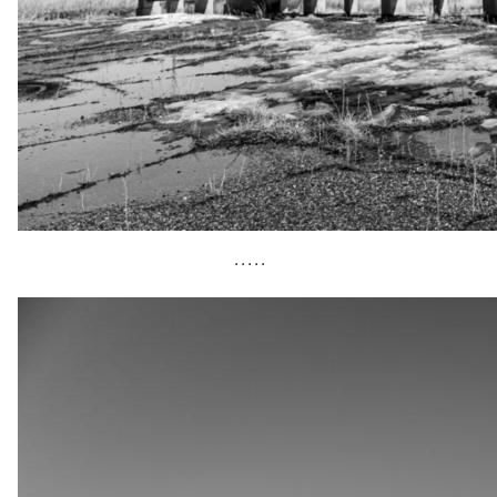
• • • • •