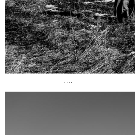
• • • • •