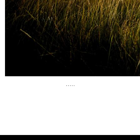
• • • • •