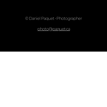
© Daniel Paquet • Photographer
photo@paquet•ca