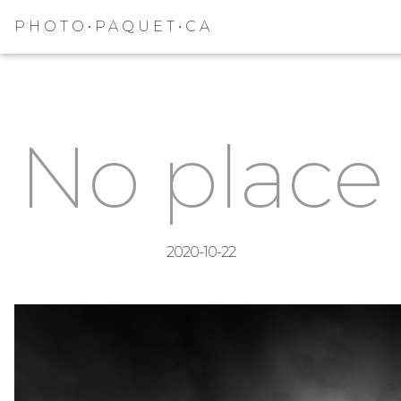
PHOTO•PAQUET•CA
No place
2020-10-22