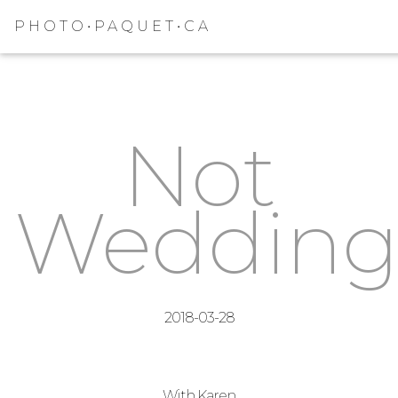
PHOTO•PAQUET•CA
Not
Weddin
2018-03-28
With Karen