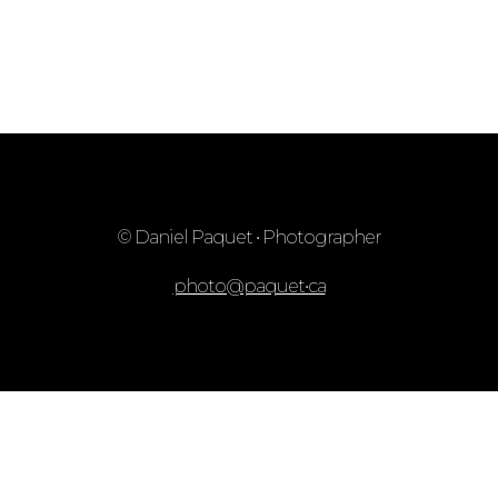
© Daniel Paquet • Photographer
photo@paquet•ca