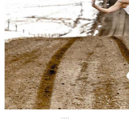
• • • • •