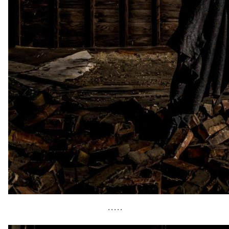
• • • • •