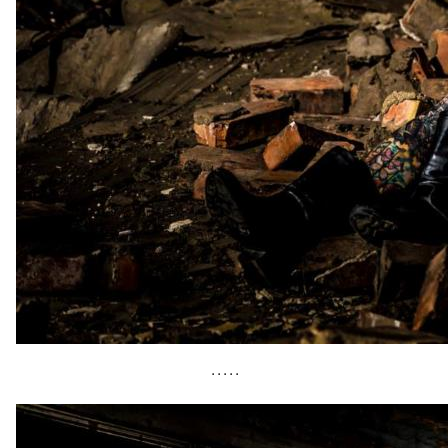
• • • • •