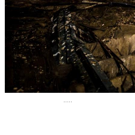
• • • • •