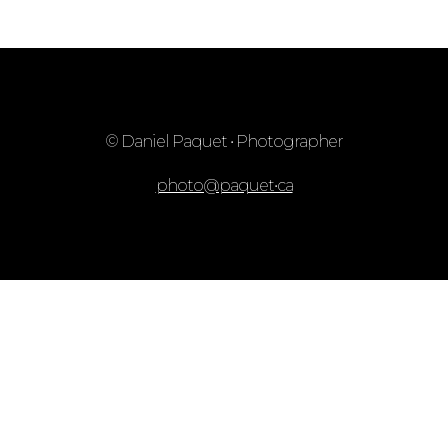
© Daniel Paquet • Photographer
photo@paquet•ca